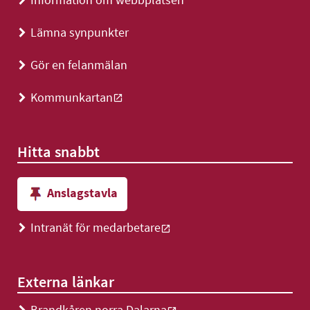
>
Lämna synpunkter
>
Gör en felanmälan
>
Kommunkartan
>
Hitta snabbt
Anslagstavla
Intranät för medarbetare
>
Externa länkar
Brandkåren norra Dalarna