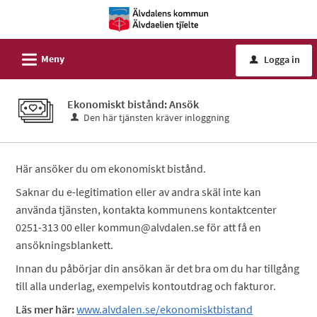
Välkommen
till
e-
L
Meny
Logga in
u
tjänster
-
Ekonomiskt bistånd: Ansök
Älvdalens
Den här tjänsten kräver inloggning
kommun
Här ansöker du om ekonomiskt bistånd.
Saknar du e-legitimation eller av andra skäl inte kan
använda tjänsten, kontakta kommunens kontaktcenter
0251-313 00 eller kommun@alvdalen.se för att få en
ansökningsblankett.
Innan du påbörjar din ansökan är det bra om du har tillgång
till alla underlag, exempelvis kontoutdrag och fakturor.
Läs mer här:
www.alvdalen.se/ekonomisktbistand