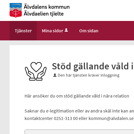
Välkommen
till
e-
tjänster
Tjänster
Mina sidor
Om sidan
-
Älvdalens
kommun
Stöd gällande våld i
Den här tjänsten kräver inloggning
Här ansöker du om stöd gällande våld i nära relation
Saknar du e-legitimation eller av andra skäl inte kan
kontaktcenter 0251-313 00 eller kommun@alvdalen.se