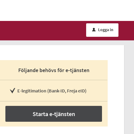
Logga in
u
Följande behövs för e-tjänsten
E-legitimation (Bank-ID, Freja eID)
Starta e-tjänsten